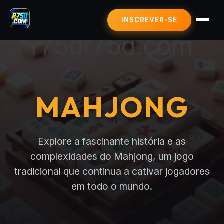
INSCREVER-SE
MAHJONG
JOGOS DE LOTERIA
SIC BO
MAHJONG
BLACKJACK
CONTRATO USUÁRIO
ÚLTIMAS NOTÍCIAS
Explore a fascinante história e as
complexidades do Mahjong, um jogo
tradicional que continua a cativar jogadores
em todo o mundo.