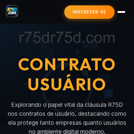
INSCREVER-SE
MAHJONG
JOGOS DE LOTERIA
SIC BO
CONTRATO
BLACKJACK
CONTRATO USUÁRIO
ÚLTIMAS NOTÍCIAS
USUÁRIO
Explorando o papel vital da cláusula R75D
nos contratos de usuário, destacando como
ela protege tanto empresas quanto usuários
no ambiente digital moderno.