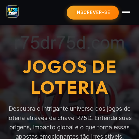
INSCREVER-SE
MAHJONG
JOGOS DE LOTERIA
SIC BO
JOGOS DE
BLACKJACK
CONTRATO USUÁRIO
ÚLTIMAS NOTÍCIAS
LOTERIA
Descubra o intrigante universo dos jogos de
loteria através da chave R75D. Entenda suas
origens, impacto global e o que torna essas
apostas emocionantes tão irresistíveis.