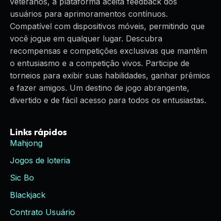
veteranos, a plataforma aceita feedback dos
usuários para aprimoramentos contínuos.
Compatível com dispositivos móveis, permitindo que
você jogue em qualquer lugar. Descubra
recompensas e competições exclusivas que mantêm
o entusiasmo e a competição vivos. Participe de
torneios para exibir suas habilidades, ganhar prêmios
e fazer amigos. Um destino de jogo abrangente,
divertido e de fácil acesso para todos os entusiastas.
Links rápidos
Mahjong
Jogos de loteria
Sic Bo
Blackjack
Contrato Usuário