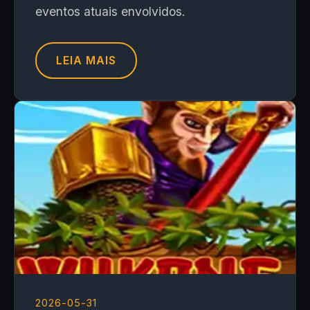
eventos atuais envolvidos.
LEIA MAIS
2026-05-31