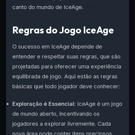
canto do mundo de IceAge.
Regras do Jogo IceAge
O sucesso em IceAge depende de
entender e respeitar suas regras, que são
projetadas para oferecer uma experiência
equilibrada de jogo. Aqui estão as regras
básicas que todo jogador deve conhecer:
Exploração é Essencial:
IceAge é um jogo
de mundo aberto, incentivando os
jogadores a explorar livremente. Cada
nova área pode conter itens preciosos,