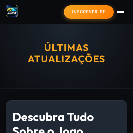
INSCREVER-SE
MAHJONG
JOGOS DE LOTERIA
ÚLTIMAS
SIC BO
ATUALIZAÇÕES
BLACKJACK
CONTRATO USUÁRIO
ÚLTIMAS NOTÍCIAS
Descubra Tudo
Sobre o Jogo