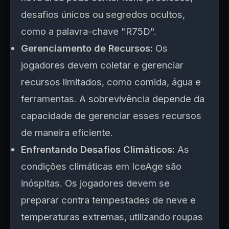
desafios únicos ou segredos ocultos,
como a palavra-chave "R75D".
Gerenciamento de Recursos:
Os
jogadores devem coletar e gerenciar
recursos limitados, como comida, água e
ferramentas. A sobrevivência depende da
capacidade de gerenciar esses recursos
de maneira eficiente.
Enfrentando Desafios Climáticos:
As
condições climáticas em IceAge são
inóspitas. Os jogadores devem se
preparar contra tempestades de neve e
temperaturas extremas, utilizando roupas