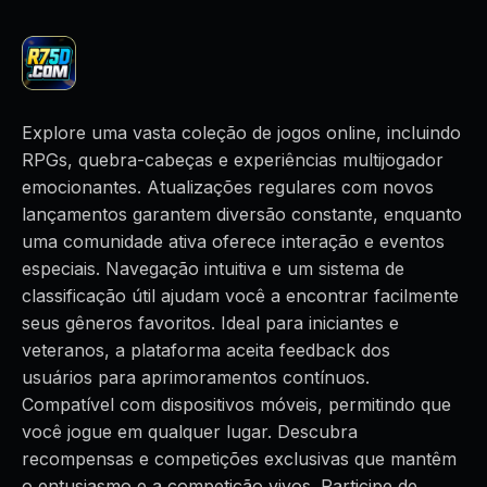
Explore uma vasta coleção de jogos online, incluindo
RPGs, quebra-cabeças e experiências multijogador
emocionantes. Atualizações regulares com novos
lançamentos garantem diversão constante, enquanto
uma comunidade ativa oferece interação e eventos
especiais. Navegação intuitiva e um sistema de
classificação útil ajudam você a encontrar facilmente
seus gêneros favoritos. Ideal para iniciantes e
veteranos, a plataforma aceita feedback dos
usuários para aprimoramentos contínuos.
Compatível com dispositivos móveis, permitindo que
você jogue em qualquer lugar. Descubra
recompensas e competições exclusivas que mantêm
o entusiasmo e a competição vivos. Participe de