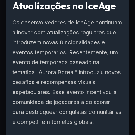
Atualizações no IceAge
Os desenvolvedores de IceAge continuam
a inovar com atualizações regulares que
introduzem novas funcionalidades e
eventos temporários. Recentemente, um
evento de temporada baseado na
temática "Aurora Boreal" introduziu novos
desafios e recompensas visuais
espetaculares. Esse evento incentivou a
comunidade de jogadores a colaborar
para desbloquear conquistas comunitárias
e competir em torneios globais.