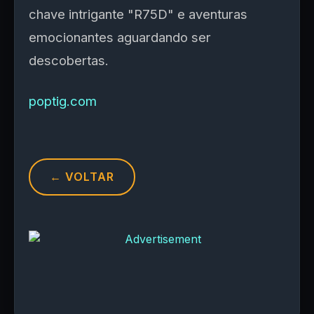
chave intrigante "R75D" e aventuras
emocionantes aguardando ser
descobertas.
poptig.com
← VOLTAR