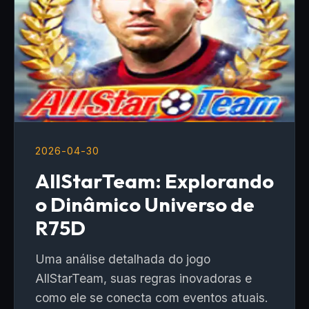
2026-04-30
AllStarTeam: Explorando
o Dinâmico Universo de
R75D
Uma análise detalhada do jogo
AllStarTeam, suas regras inovadoras e
como ele se conecta com eventos atuais.