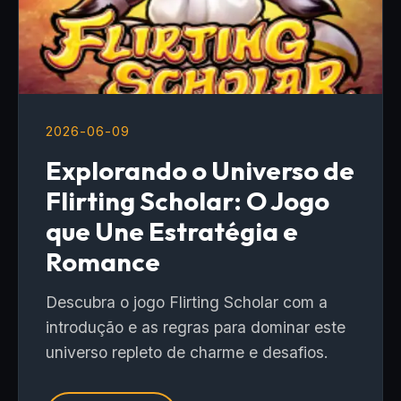
2026-06-09
Explorando o Universo de
Flirting Scholar: O Jogo
que Une Estratégia e
Romance
Descubra o jogo Flirting Scholar com a
introdução e as regras para dominar este
universo repleto de charme e desafios.