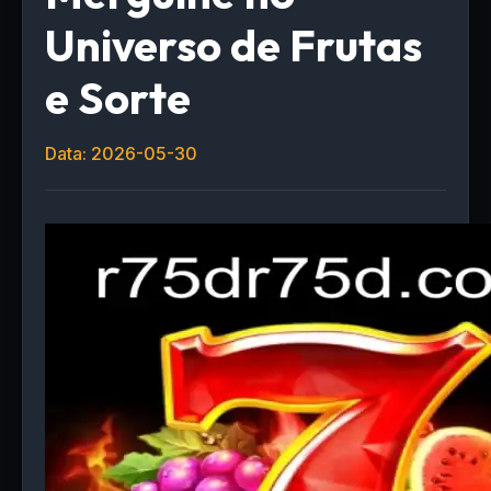
Universo de Frutas
e Sorte
Data: 2026-05-30