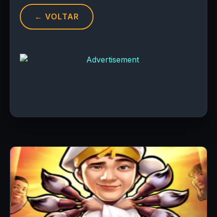
← VOLTAR