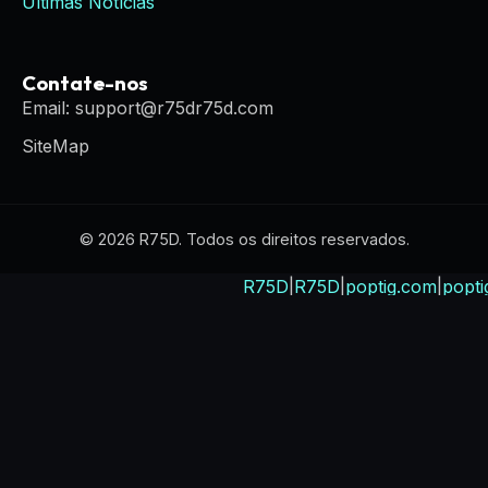
Últimas Notícias
Contate-nos
Email: support@r75dr75d.com
SiteMap
© 2026 R75D. Todos os direitos reservados.
R75D
|
R75D
|
poptig.com
|
poptig.com