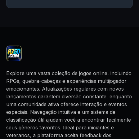
Explore uma vasta coleção de jogos online, incluindo
RPGs, quebra-cabeças e experiências multijogador
emocionantes. Atualizações regulares com novos
lançamentos garantem diversão constante, enquanto
uma comunidade ativa oferece interação e eventos
especiais. Navegação intuitiva e um sistema de
classificação útil ajudam você a encontrar facilmente
seus gêneros favoritos. Ideal para iniciantes e
veteranos, a plataforma aceita feedback dos